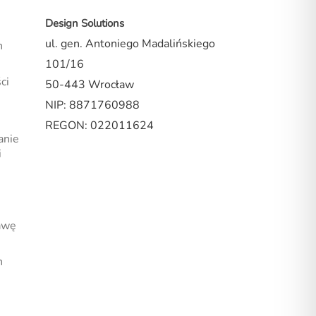
Design Solutions
ul. gen. Antoniego Madalińskiego
n
101/16
ci
50-443 Wrocław
NIP: 8871760988
REGON: 022011624
anie
i
awę
n