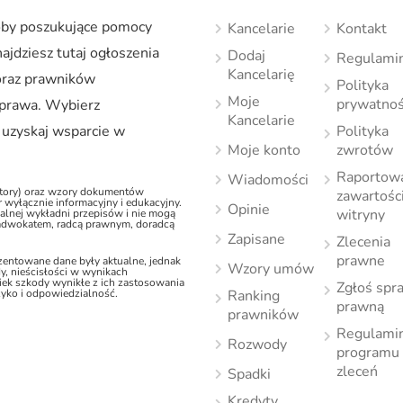
soby poszukujące pomocy
Kancelarie
Kontakt
ajdziesz tutaj ogłoszenia
Dodaj
Regulami
Kancelarię
oraz prawników
Polityka
Moje
prywatnoś
h prawa. Wybierz
Kancelarie
 uzyskaj wsparcie w
Polityka
Moje konto
zwrotów
Raportow
Wiadomości
latory) oraz wzory dokumentów
zawartośc
 wyłącznie informacyjny i edukacyjny.
Opinie
witryny
jalnej wykładni przepisów i nie mogą
(adwokatem, radcą prawnym, doradcą
Zapisane
Zlecenia
prawne
ezentowane dane były aktualne, jednak
Wzory umów
y, nieścisłości w wynikach
ek szkody wynikłe z ich zastosowania
Zgłoś spr
zyko i odpowiedzialność.
Ranking
prawną
prawników
Regulami
Rozwody
programu
zleceń
Spadki
Kredyty