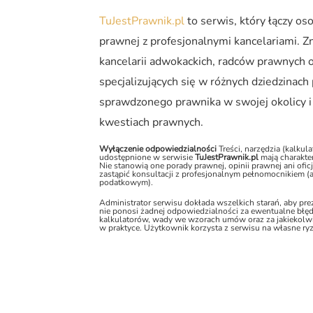
TuJestPrawnik.pl
to serwis, który łączy o
prawnej z profesjonalnymi kancelariami. Zn
kancelarii adwokackich, radców prawnych 
specjalizujących się w różnych dziedzinac
sprawdzonego prawnika w swojej okolicy i
kwestiach prawnych.
Wyłączenie odpowiedzialności
Treści, narzędzia (kalku
udostępnione w serwisie
TuJestPrawnik.pl
mają charakter
Nie stanowią one porady prawnej, opinii prawnej ani ofic
zastąpić konsultacji z profesjonalnym pełnomocnikiem 
podatkowym).
Administrator serwisu dokłada wszelkich starań, aby pr
nie ponosi żadnej odpowiedzialności za ewentualne błęd
kalkulatorów, wady we wzorach umów oraz za jakiekolwi
w praktyce. Użytkownik korzysta z serwisu na własne ry