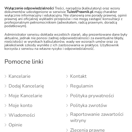
Wyłączenie odpowiedzialności
Treści, narzędzia (kalkulatory) oraz wzory
dokumentów udostępnione w serwisie
TuJestPrawnik.pl
mają charakter
wyłącznie informacyjny i edukacyjny. Nie stanowią one porady prawnej, opinii
prawnej ani oficjalnej wykładni przepisów i nie mogą zastąpić konsultacji z
profesjonalnym pełnomocnikiem (adwokatem, radcą prawnym, doradcą
podatkowym).
Administrator serwisu dokłada wszelkich starań, aby prezentowane dane były
aktualne, jednak nie ponosi żadnej odpowiedzialności za ewentualne błędy,
nieścisłości w wynikach kalkulatorów, wady we wzorach umów oraz za
jakiekolwiek szkody wynikłe z ich zastosowania w praktyce. Użytkownik
korzysta z serwisu na własne ryzyko i odpowiedzialność.
Pomocne linki
Kancelarie
Kontakt
Dodaj Kancelarię
Regulamin
Moje Kancelarie
Polityka prywatności
Moje konto
Polityka zwrotów
Raportowanie zawartości
Wiadomości
witryny
Opinie
Zlecenia prawne