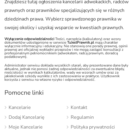
Znajdziesz tutaj ogłoszenia kancelarii adwokackich, radców
prawnych oraz prawników specjalizujących się w różnych
dziedzinach prawa. Wybierz sprawdzonego prawnika w
swojej okolicy i uzyskaj wsparcie w kwestiach prawnych.
Wyłączenie odpowiedzialności
Treści, narzędzia (kalkulatory) oraz wzory
dokumentów udostępnione w serwisie
TuJestPrawnik.pl
mają charakter
wyłącznie informacyjny i edukacyjny. Nie stanowią one porady prawnej, opinii
prawnej ani oficjalnej wykładni przepisów i nie mogą zastąpić konsultacji z
profesjonalnym pełnomocnikiem (adwokatem, radcą prawnym, doradcą
podatkowym).
Administrator serwisu dokłada wszelkich starań, aby prezentowane dane były
aktualne, jednak nie ponosi żadnej odpowiedzialności za ewentualne błędy,
nieścisłości w wynikach kalkulatorów, wady we wzorach umów oraz za
jakiekolwiek szkody wynikłe z ich zastosowania w praktyce. Użytkownik
korzysta z serwisu na własne ryzyko i odpowiedzialność.
Pomocne linki
Kancelarie
Kontakt
Dodaj Kancelarię
Regulamin
Moje Kancelarie
Polityka prywatności