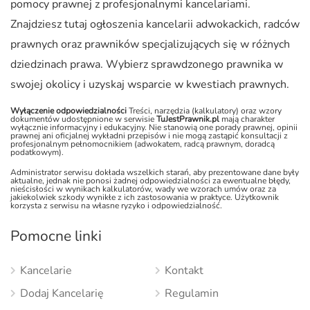
pomocy prawnej z profesjonalnymi kancelariami.
Znajdziesz tutaj ogłoszenia kancelarii adwokackich, radców
prawnych oraz prawników specjalizujących się w różnych
dziedzinach prawa. Wybierz sprawdzonego prawnika w
swojej okolicy i uzyskaj wsparcie w kwestiach prawnych.
Wyłączenie odpowiedzialności
Treści, narzędzia (kalkulatory) oraz wzory
dokumentów udostępnione w serwisie
TuJestPrawnik.pl
mają charakter
wyłącznie informacyjny i edukacyjny. Nie stanowią one porady prawnej, opinii
prawnej ani oficjalnej wykładni przepisów i nie mogą zastąpić konsultacji z
profesjonalnym pełnomocnikiem (adwokatem, radcą prawnym, doradcą
podatkowym).
Administrator serwisu dokłada wszelkich starań, aby prezentowane dane były
aktualne, jednak nie ponosi żadnej odpowiedzialności za ewentualne błędy,
nieścisłości w wynikach kalkulatorów, wady we wzorach umów oraz za
jakiekolwiek szkody wynikłe z ich zastosowania w praktyce. Użytkownik
korzysta z serwisu na własne ryzyko i odpowiedzialność.
Pomocne linki
Kancelarie
Kontakt
Dodaj Kancelarię
Regulamin