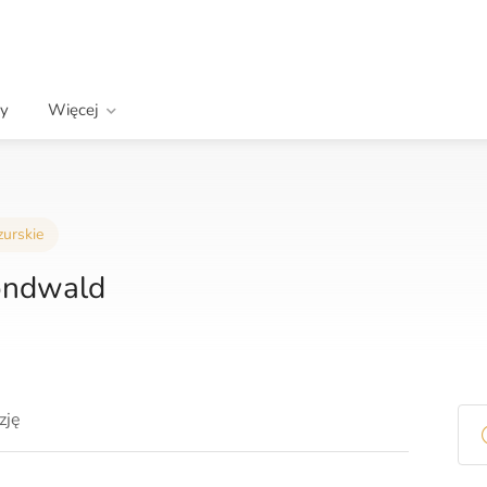
wy
Więcej
urskie
óndwald
zję