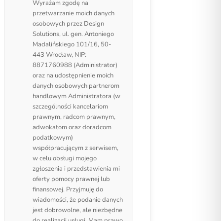
Wyrażam zgodę na
przetwarzanie moich danych
osobowych przez Design
Solutions, ul. gen. Antoniego
Madalińskiego 101/16, 50-
443 Wrocław, NIP:
8871760988 (Administrator)
oraz na udostępnienie moich
danych osobowych partnerom
handlowym Administratora (w
szczególności kancelariom
prawnym, radcom prawnym,
adwokatom oraz doradcom
podatkowym)
współpracującym z serwisem,
w celu obsługi mojego
zgłoszenia i przedstawienia mi
oferty pomocy prawnej lub
finansowej. Przyjmuję do
wiadomości, że podanie danych
jest dobrowolne, ale niezbędne
do realizacji usługi. Mam prawo