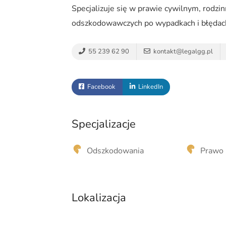
Specjalizuje się w prawie cywilnym, rodz
odszkodowawczych po wypadkach i błęd
55 239 62 90
kontakt@legalgg.pl
Facebook
LinkedIn
Specjalizacje
Odszkodowania
Prawo 
Lokalizacja