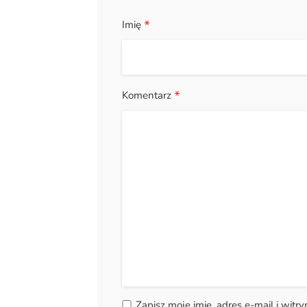
*
Imię
*
Komentarz
Zapisz moje imię, adres e-mail i witr