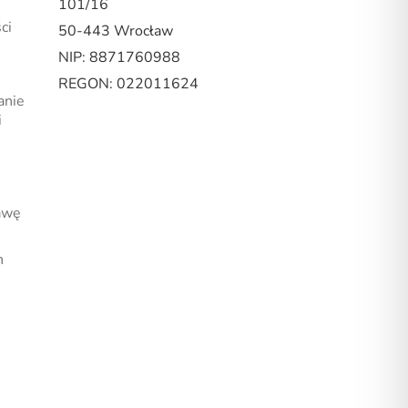
101/16
ci
50-443 Wrocław
NIP: 8871760988
REGON: 022011624
anie
i
awę
n