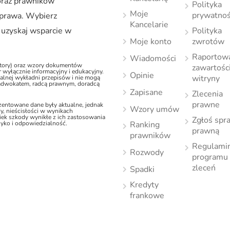
oraz prawników
Polityka
Moje
prywatnoś
h prawa. Wybierz
Kancelarie
 uzyskaj wsparcie w
Polityka
Moje konto
zwrotów
Raportow
Wiadomości
latory) oraz wzory dokumentów
zawartośc
 wyłącznie informacyjny i edukacyjny.
Opinie
witryny
jalnej wykładni przepisów i nie mogą
(adwokatem, radcą prawnym, doradcą
Zapisane
Zlecenia
prawne
ezentowane dane były aktualne, jednak
Wzory umów
y, nieścisłości w wynikach
ek szkody wynikłe z ich zastosowania
Zgłoś spr
zyko i odpowiedzialność.
Ranking
prawną
prawników
Regulami
Rozwody
programu
zleceń
Spadki
Kredyty
frankowe