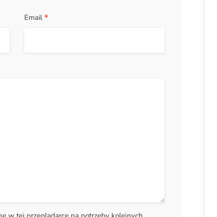
*
Email
ynę w tej przeglądarce na potrzeby kolejnych