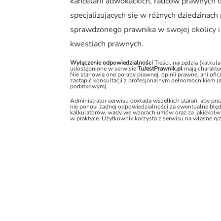
kancelarii adwokackich, radców prawnych 
specjalizujących się w różnych dziedzinac
sprawdzonego prawnika w swojej okolicy i
kwestiach prawnych.
Wyłączenie odpowiedzialności
Treści, narzędzia (kalku
udostępnione w serwisie
TuJestPrawnik.pl
mają charakter
Nie stanowią one porady prawnej, opinii prawnej ani ofic
zastąpić konsultacji z profesjonalnym pełnomocnikiem 
podatkowym).
Administrator serwisu dokłada wszelkich starań, aby pr
nie ponosi żadnej odpowiedzialności za ewentualne błęd
kalkulatorów, wady we wzorach umów oraz za jakiekolwi
w praktyce. Użytkownik korzysta z serwisu na własne ry