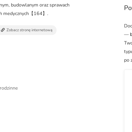
innym, budowlanym oraz sprawach
Po
ach medycznych【164】.
Dod
Zobacz stronę internetową
—
b
Two
typ
po 
rodzinne